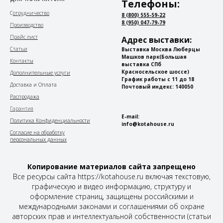
Телефоны:
С
отрудничество
8 (800) 555-59-22
8 (950) 047-79-79
Производство
Прайс лист
Адрес выставки:
Статьи
Выставка Москва Люберцы
Машков парк
(Большая
Контакты
выставка СПб
Красносельское шоссе)
Дополнительные услуги
График работы с 11 до 18
Доставка и Оплата
Почтовый индекс: 140050
Распродажа
Гарантия
E-mail:
Политика Конфиденциальности
info@kotahouse.ru
Согласие на обработку
персональных данных
Копирование материалов сайта запрещено
Все ресурсы сайта https://kotahouse.ru включая текстовую,
графическую и видео информацию, структуру и
оформление страниц, защищены российскими и
международными законами и соглашениями об охране
авторских прав и интеллектуальной собственности (статьи