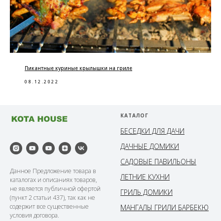
Пикантные куриные крылышки на гриле
08.12.2022
КАТАЛОГ
БЕСЕДКИ ДЛЯ ДАЧИ
ДАЧНЫЕ ДОМИКИ
САДОВЫЕ ПАВИЛЬОНЫ
Данное Предложение товара в
ЛЕТНИЕ КУХНИ
каталогах и описаниях товаров,
не является публичной офертой
ГРИЛЬ ДОМИКИ
(пункт 2 статьи 437), так как не
содержит все существенные
МАНГАЛЫ ГРИЛИ БАРБЕКЮ
условия договора.