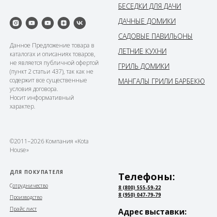
БЕСЕДКИ ДЛЯ ДАЧИ
ДАЧНЫЕ ДОМИКИ
САДОВЫЕ ПАВИЛЬОНЫ
Данное Предложение товара в
ЛЕТНИЕ КУХНИ
каталогах и описаниях товаров,
не является публичной офертой
ГРИЛЬ ДОМИКИ
(пункт 2 статьи 437), так как не
содержит все существенные
МАНГАЛЫ ГРИЛИ БАРБЕКЮ
условия договора.
Носит информативный
характер.
©2011–2026 Компания «Kota
House»
ДЛЯ ПОКУПАТЕЛЯ
Телефоны:
С
отрудничество
8 (800) 555-59-22
8 (950) 047-79-79
Производство
Прайс лист
Адрес выставки: