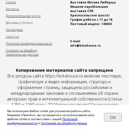
Статьи
Выставка Москва Люберцы
Машков парк
(Большая
Контакты
выставка СПб
Красносельское шоссе)
Дополнительные услуги
График работы с 11 до 18
Доставка и Оплата
Почтовый индекс: 140050
Распродажа
Гарантия
E-mail:
Политика Конфиденциальности
info@kotahouse.ru
Согласие на обработку
персональных данных
Копирование материалов сайта запрещено
Все ресурсы сайта https://kotahouse.ru включая текстовую,
графическую и видео информацию, структуру и
оформление страниц, защищены российскими и
международными законами и соглашениями об охране
авторских прав и интеллектуальной собственности (статьи
1259 и 1260 главы 70 "Авторское право" Гражданского
Кодекса Российской Федерации от 18 декабря 2006 года N
Мы используем файлы cookie для улучшения работы сайта.
230-ФЗ).
Нажимая «Принять», вы соглашаетесь на использование всех
OK
файлов cookie в соответствии с нашей
Политикой
конфиденциальности
и
Согласием на обработку данных