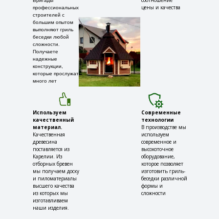
соотношение
Бригады
цены и качества
профессиональных
строителей с
большим опытом
выполняют гриль
беседки любой
сложности.
Получаете
надежные
конструкции,
которые прослужат
много лет
Используем
Современные
качественный
технологии
материал.
В производстве мы
Качественная
используем
древесина
современное и
поставляется из
высокоточное
Карелии. Из
оборудование,
отборных бревен
которое позволяет
мы получаем доску
изготовить гриль-
и пиломатериалы
беседки различной
высшего качества
формы и
из которых мы
сложности
изготавливаем
наши изделия.