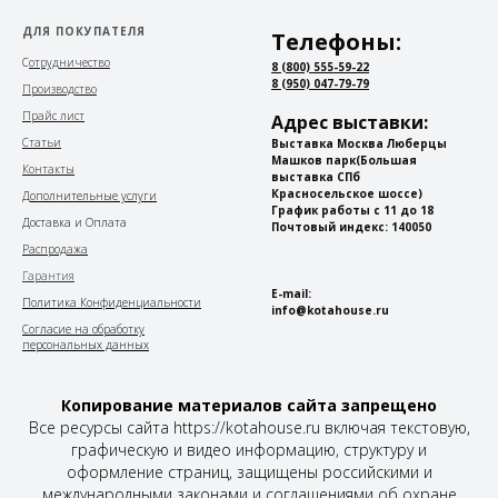
ДЛЯ ПОКУПАТЕЛЯ
Телефоны:
С
отрудничество
8 (800) 555-59-22
8 (950) 047-79-79
Производство
Прайс лист
Адрес выставки:
Статьи
Выставка Москва Люберцы
Машков парк
(Большая
Контакты
выставка СПб
Красносельское шоссе)
Дополнительные услуги
График работы с 11 до 18
Доставка и Оплата
Почтовый индекс: 140050
Распродажа
Гарантия
E-mail:
Политика Конфиденциальности
info@kotahouse.ru
Согласие на обработку
персональных данных
Копирование материалов сайта запрещено
Все ресурсы сайта https://kotahouse.ru включая текстовую,
графическую и видео информацию, структуру и
оформление страниц, защищены российскими и
международными законами и соглашениями об охране