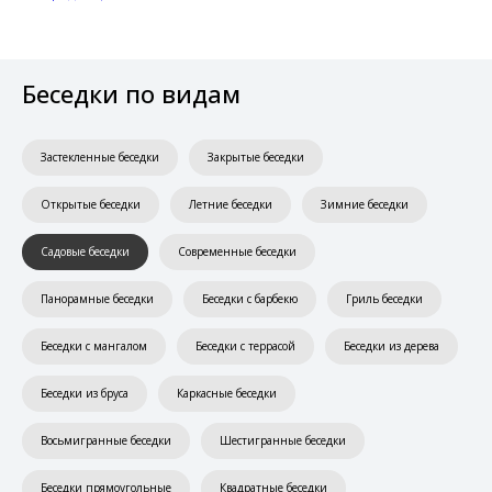
Беседки по видам
Застекленные беседки
Закрытые беседки
Открытые беседки
Летние беседки
Зимние беседки
Садовые беседки
Современные беседки
Панорамные беседки
Беседки с барбекю
Гриль беседки
Беседки с мангалом
Беседки с террасой
Беседки из дерева
Беседки из бруса
Каркасные беседки
Восьмигранные беседки
Шестигранные беседки
Беседки прямоугольные
Квадратные беседки