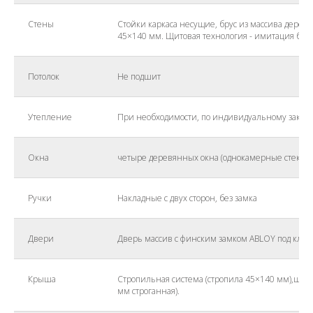
Стены
Стойки каркаса несущие, брус из массива дерев
45×140 мм. Щитовая технология - имитация бру
Потолок
Не подшит
Утепление
При необходимости, по индивидуальному заказу
Окна
четыре деревянных окна (однокамерные стеклоп
Ручки
Накладные с двух сторон, без замка
Двери
Дверь массив с финским замком ABLOY под ключ
Крыша
Стропильная система (стропила 45×140 мм),шаго
мм строганная).