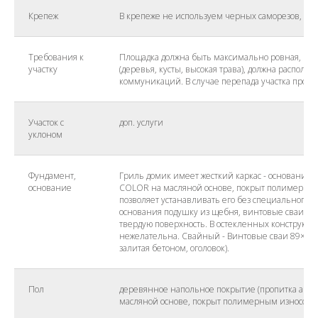
Крепеж
В крепеже не используем черных саморезов, то
Требования к
Площадка должна быть максимально ровная, изб
участку
(деревья, кусты, высокая трава), должна распола
коммуникаций. В случае перепада участка просьб
Участок с
доп. услуги
уклоном
Фундамент,
Гриль домик имеет жесткий каркас - основание 
основание
COLOR на масляной основе, покрыт полимерным 
позволяет устанавливать его без специального ф
основания подушку из щебня, винтовые сваи, тр
твердую поверхность. В остекленных конструкци
нежелательна. Свайный - Винтовые сваи 89×250
залитая бетоном, оголовок).
Пол
деревянное напольное покрытие (пропитка ант
масляной основе, покрыт полимерным износосто