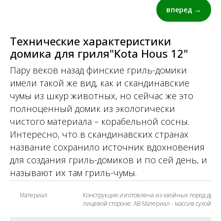
вперед →
Технические характеристики
Вы совершенно бесплатно
домика для гриля"Kota Hous 12"
можете выбрать любую цветовую
Пару веков назад финские гриль-домики
палитру для вашей беседки или
имели такой же вид, как и скандинавские
домика для дачи
чумы из шкур животных, но сейчас же это
2661
2662
2663
2664
2665
полноценный домик из экологически
чистого материала – корабельной сосны.
2666
2667
2668
2669
2670
Интересно, что в скандинавских странах
2671
2672
2678
белый
2677
название сохранило источник вдохновения
для создания гриль-домиков и по сей день, и
2679
2680
2681
2682
2683
называют их там гриль-чумы.
2684
2685
2686
2673
2674
Материал
Конструкция изготовлена из хвойных пород древе
2675
2687
2688
2689
2690
лицевой стороне: АВ Материал - массив сухой с