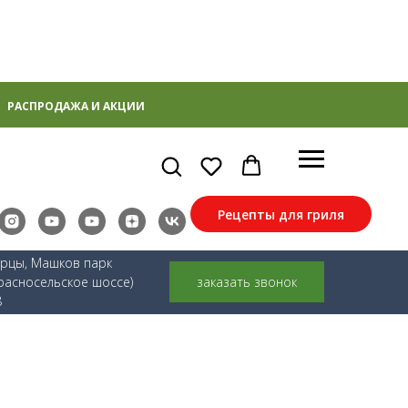
РАСПРОДАЖА И АКЦИИ
Рецепты для гриля
ерцы, Машков парк
расносельское шоссе)
заказать звонок
8