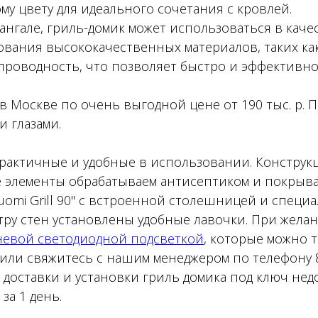
у цвету для идеального сочетания с кровлей.
ангале,
гриль-домик может использоваться в качес
зования высококачественных материалов, таких ка
проводность, что позволяет быстро и эффективно 
 в Москве по очень выгодной цене от 190 тыс. р. 
и глазами.
актичные и удобные в использовании. Конструкц
е элементы обрабатываем антисептиком и покрыва
uomi Grill 90" с встроенной столешницей и специ
тру стен установлены удобные лавочки. При жел
невой светодиодной подсветкой
, которые можно т
е или свяжитесь с нашим менеджером по телефону 8
 доставки и установки гриль домика под ключ нед
за 1 день.