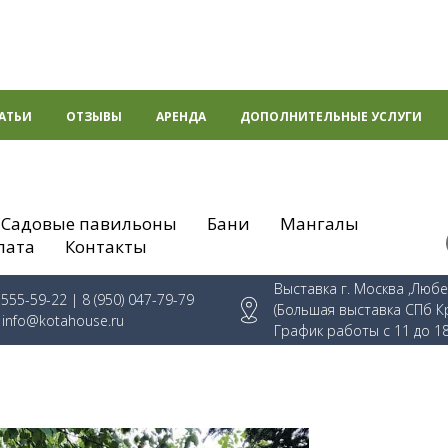
АТЬИ
ОТЗЫВЫ
АРЕНДА
ДОПОЛНИТЕЛЬНЫЕ УСЛУГИ
Садовые павильоны
Бани
Мангалы
лата
Контакты
Выставка г. Москва ,Люб
) 555-59-22
| 8 (950) 047-79-79
(Большая выставка СПб К
:
info@kotahouse.ru
График работы с 11 до 1