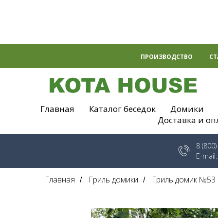
ПРОИЗВОДСТВО
СТ
Главная
Каталог беседок
Домики
Доставка и оп
8 (800
E-mail
Главная
Гриль домики
Гриль домик №53
/
/