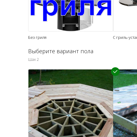
Без гриля
С гриль-уст
Выберите вариант пола
Шах 2