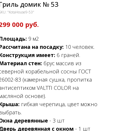
Гриль домик № 53
SKU:
"KotaHouse9-53"
299 000
руб.
Площадь:
9 м2
Рассчитана на посадку:
10 человек.
Конструкция имеет:
6 граней.
Материал стен:
брус массив из
северной корабельной сосны ГОСТ
26002-83 (камерная сушка, пропитка
антисептиком VALTTI COLOR на
масляной основе).
Крыша:
гибкая черепица, цвет можно
выбрать.
Окна деревянные
- 3 шт
Дверь деревянная с окном
- 1 шт