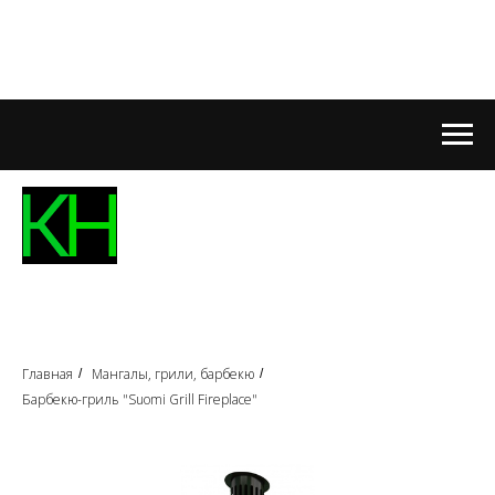
Главная
Мангалы, грили, барбекю
/
/
Барбекю-гриль "Suomi Grill Fireplace"