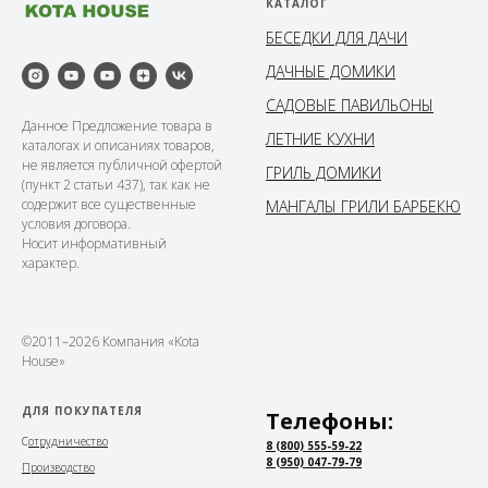
КАТАЛОГ
БЕСЕДКИ ДЛЯ ДАЧИ
ДАЧНЫЕ ДОМИКИ
САДОВЫЕ ПАВИЛЬОНЫ
Данное Предложение товара в
ЛЕТНИЕ КУХНИ
каталогах и описаниях товаров,
не является публичной офертой
ГРИЛЬ ДОМИКИ
(пункт 2 статьи 437), так как не
содержит все существенные
МАНГАЛЫ ГРИЛИ БАРБЕКЮ
условия договора.
Носит информативный
характер.
©2011–2026 Компания «Kota
House»
ДЛЯ ПОКУПАТЕЛЯ
Телефоны:
С
отрудничество
8 (800) 555-59-22
8 (950) 047-79-79
Производство