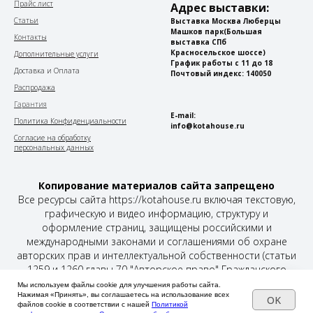
Прайс лист
Адрес выставки:
Статьи
Выставка Москва Люберцы
Машков парк
(Большая
Контакты
выставка СПб
Красносельское шоссе)
Дополнительные услуги
График работы с 11 до 18
Доставка и Оплата
Почтовый индекс: 140050
Распродажа
Гарантия
E-mail:
Политика Конфиденциальности
info@kotahouse.ru
Согласие на обработку
персональных данных
Копирование материалов сайта запрещено
Все ресурсы сайта https://kotahouse.ru включая текстовую,
графическую и видео информацию, структуру и
оформление страниц, защищены российскими и
международными законами и соглашениями об охране
авторских прав и интеллектуальной собственности (статьи
1259 и 1260 главы 70 "Авторское право" Гражданского
Кодекса Российской Федерации от 18 декабря 2006 года N
Мы используем файлы cookie для улучшения работы сайта.
230-ФЗ).
Нажимая «Принять», вы соглашаетесь на использование всех
OK
файлов cookie в соответствии с нашей
Политикой