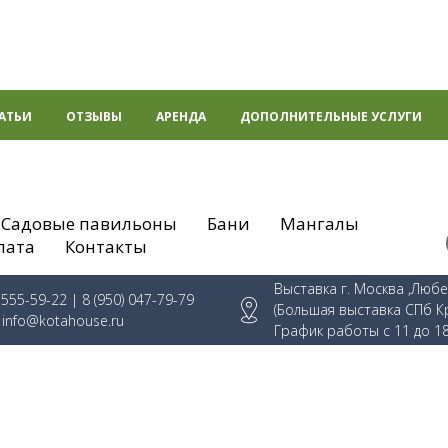
АТЬИ
ОТЗЫВЫ
АРЕНДА
ДОПОЛНИТЕЛЬНЫЕ УСЛУГИ
Садовые павильоны
Бани
Мангалы
лата
Контакты
Выставка г. Москва ,Люб
) 555-59-22
| 8 (950) 047-79-79
(Большая выставка СПб К
:
info@kotahouse.ru
График работы с 11 до 1