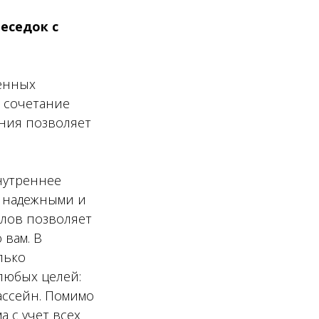
еседок с
енных
 сочетание
ния позволяет
нутреннее
и надежными и
лов позволяет
 вам. В
лько
любых целей:
бассейн. Помимо
 с учет всех