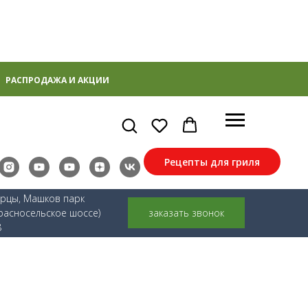
РАСПРОДАЖА И АКЦИИ
Рецепты для гриля
ерцы, Машков парк
расносельское шоссе)
заказать звонок
8