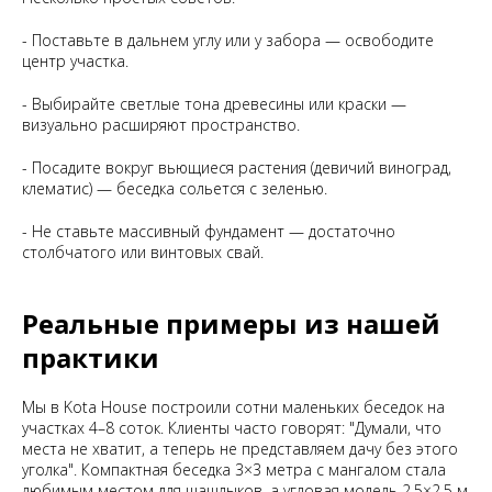
- Поставьте в дальнем углу или у забора — освободите
центр участка.
- Выбирайте светлые тона древесины или краски —
визуально расширяют пространство.
- Посадите вокруг вьющиеся растения (девичий виноград,
клематис) — беседка сольется с зеленью.
- Не ставьте массивный фундамент — достаточно
столбчатого или винтовых свай.
Реальные примеры из нашей
практики
Мы в Kota House построили сотни маленьких беседок на
участках 4–8 соток. Клиенты часто говорят: "Думали, что
места не хватит, а теперь не представляем дачу без этого
уголка". Компактная беседка 3×3 метра с мангалом стала
любимым местом для шашлыков, а угловая модель 2,5×2,5 м