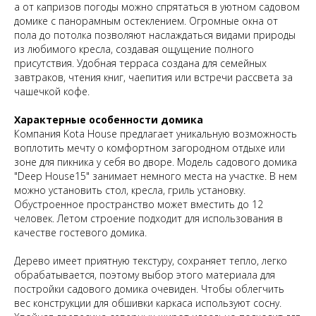
а от капризов погоды можно спрятаться в уютном садовом
домике с панорамным остеклением. Огромные окна от
пола до потолка позволяют наслаждаться видами природы
из любимого кресла, создавая ощущение полного
присутствия. Удобная терраса создана для семейных
завтраков, чтения книг, чаепития или встречи рассвета за
чашечкой кофе.
Характерные особенности домика
Компания Kota House предлагает уникальную возможность
воплотить мечту о комфортном загородном отдыхе или
зоне для пикника у себя во дворе. Модель садового домика
"Deep House15" занимает немного места на участке. В нем
можно установить стол, кресла, гриль установку.
Обустроенное пространство может вместить до 12
человек. Летом строение подходит для использования в
качестве гостевого домика.
Дерево имеет приятную текстуру, сохраняет тепло, легко
обрабатывается, поэтому выбор этого материала для
постройки садового домика очевиден. Чтобы облегчить
вес конструкции для обшивки каркаса используют сосну.