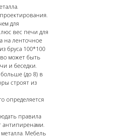
еталла.
 проектирования.
чем для
люс вес печи для
а на ленточное
из бруса 100*100
тво может быть
чи и беседки.
больше (до 8) в
оры строят из
го определяется
людать правила
т антипиренами.
 металла. Мебель