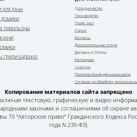
С
отрудничество
И ДЛЯ ДАЧИ
Производство
 ДОМИКИ
Прайс лист
Е ПАВИЛЬОНЫ
Статьи
 КУХНИ
Контакты
Дополнительные услуги
ДОМИКИ
Доставка и Оплата
Ы ГРИЛИ БАРБЕКЮ
Распродажа
Гарантия
Политика Конфиденциальности
Согласие на обработку персональн
Копирование материалов сайта запрещено
ru включая текстовую, графическую и видео информ
родными законами и соглашениями об охране ав
авы 70 "Авторское право" Гражданского Кодекса Ро
года N 230-ФЗ).