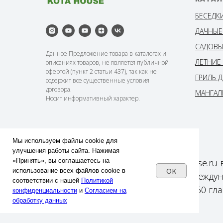
БЕСЕДК
ДАЧНЫЕ
САДОВЫ
Данное Предложение товара в каталогах и
ЛЕТНИЕ
описаниях товаров, не является публичной
офертой (пункт 2 статьи 437), так как не
ГРИЛЬ 
содержит все существенные условия
договора.
МАНГАЛ
Носит информативный характер.
©2011–2026 Компания «Kota House»
Мы используем файлы cookie для
улучшения работы сайта. Нажимая
«Принять», вы соглашаетесь на
Все ресурсы сайта https://kotahouse.
OK
использование всех файлов cookie в
защищены российскими и междуна
соответствии с нашей
Политикой
собственности (статьи 1259 и 1260 гл
конфиденциальности
и
Согласием на
обработку данных