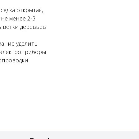
седка открытая,
не менее 2-3
ь ветки деревьев
мание уделить
е электроприборы
ропроводки