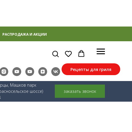
РАСПРОДАЖА И АКЦИИ
Рецепты для гриля
ерцы, Машков парк
расносельское шоссе)
заказать звонок
8