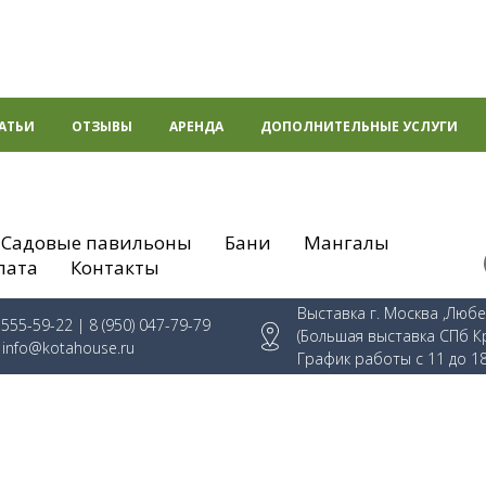
АТЬИ
ОТЗЫВЫ
АРЕНДА
ДОПОЛНИТЕЛЬНЫЕ УСЛУГИ
Садовые павильоны
Бани
Мангалы
лата
Контакты
Выставка г. Москва ,Люб
) 555-59-22
| 8 (950) 047-79-79
(Большая выставка СПб К
:
info@kotahouse.ru
График работы с 11 до 1