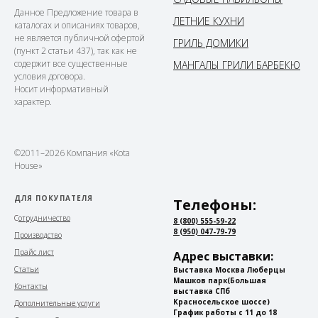
Данное Предложение товара в
ЛЕТНИЕ КУХНИ
каталогах и описаниях товаров,
не является публичной офертой
ГРИЛЬ ДОМИКИ
(пункт 2 статьи 437), так как не
содержит все существенные
МАНГАЛЫ ГРИЛИ БАРБЕКЮ
условия договора.
Носит информативный
характер.
©2011–2026 Компания «Kota
House»
ДЛЯ ПОКУПАТЕЛЯ
Телефоны:
С
отрудничество
8 (800) 555-59-22
8 (950) 047-79-79
Производство
Прайс лист
Адрес выставки:
Статьи
Выставка Москва Люберцы
Машков парк
(Большая
Контакты
выставка СПб
Красносельское шоссе)
Дополнительные услуги
График работы с 11 до 18