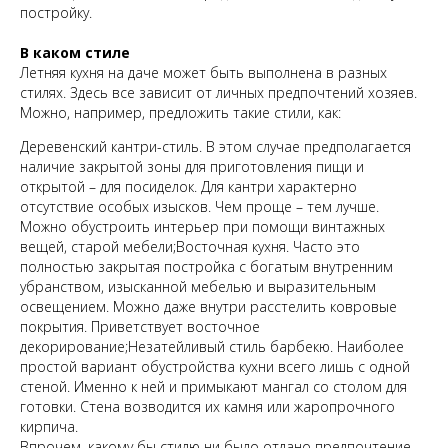
постройку.
В каком стиле
Летняя кухня на даче может быть выполнена в разных
стилях. Здесь все зависит от личных предпочтений хозяев.
Можно, например, предложить такие стили, как:
Деревенский кантри-стиль. В этом случае предполагается
наличие закрытой зоны для приготовления пищи и
открытой – для посиделок. Для кантри характерно
отсутствие особых изысков. Чем проще – тем лучше.
Можно обустроить интерьер при помощи винтажных
вещей, старой мебели;Восточная кухня. Часто это
полностью закрытая постройка с богатым внутренним
убранством, изысканной мебелью и выразительным
освещением. Можно даже внутри расстелить ковровые
покрытия. Приветствует восточное
декорирование;Незатейливый стиль барбекю. Наиболее
простой вариант обустройства кухни всего лишь с одной
стеной. Именно к ней и примыкают мангал со столом для
готовки. Стена возводится их камня или жаропрочного
кирпича.
Впрочем, какому бы стилю ни было отдано предпочтение,