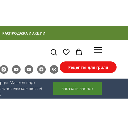
РАСПРОДАЖА И АКЦИИ
Рецепты для гриля
ерцы, Машков парк
расносельское шоссе)
заказать звонок
8