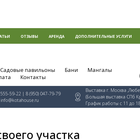
АТЬИ
ОТЗЫВЫ
АРЕНДА
ДОПОЛНИТЕЛЬНЫЕ УСЛУГИ
Садовые павильоны
Бани
Мангалы
лата
Контакты
Выставка г. Москва ,Люб
) 555-59-22
| 8 (950) 047-79-79
(Большая выставка СПб К
:
info@kotahouse.ru
График работы с 11 до 1
воего участка