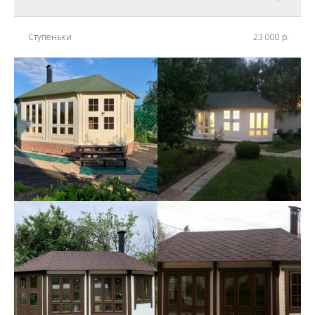
Ступеньки
23 000 р.
Вы совершенно бесплатно
можете выбрать любую цветовую
палитру для вашей беседки или
домика для дачи
2661
2662
2663
2664
2665
2666
2667
2668
2669
2670
2671
2672
2678
белый
2677
2679
2680
2681
2682
2683
2684
2685
2686
2673
2674
2675
2687
2688
2689
2690