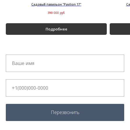
Садовый павильон "Pavilion 17"
Са
390 000
руб.
Подробнее
Перезвонить