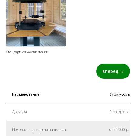
Стандартная комплектация
вперед →
Наименование
Стоимость
Доставка
В пределах МКА
Покраска в два цвета павильона
от 55 000 р.