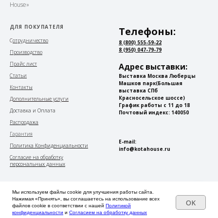
House»
ДЛЯ ПОКУПАТЕЛЯ
Телефоны:
С
отрудничество
8 (800) 555-59-22
8 (950) 047-79-79
Производство
Прайс лист
Адрес выставки:
Статьи
Выставка Москва Люберцы
Машков парк
(Большая
Контакты
выставка СПб
Красносельское шоссе)
Дополнительные услуги
График работы с 11 до 18
Доставка и Оплата
Почтовый индекс: 140050
Распродажа
Гарантия
E-mail:
Политика Конфиденциальности
info@kotahouse.ru
Согласие на обработку
персональных данных
Копирование материалов сайта запрещено
Мы используем файлы cookie для улучшения работы сайта.
Все ресурсы сайта https://kotahouse.ru включая текстовую,
Нажимая «Принять», вы соглашаетесь на использование всех
OK
файлов cookie в соответствии с нашей
Политикой
графическую и видео информацию, структуру и
конфиденциальности
и
Согласием на обработку данных