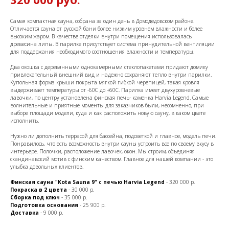
Самая компактная сауна, собрана за один день в Домодедовском районе.
Отличается сауна от русской бани более низким уровнем влажности и более
высоким жаром. В качестве отделки внутри помещения использовалась
древесина липы. В парилке присутствует система принудительной вентиляции
для поддержания необходимого соотношения влажности и температуры.
Два окошка с деревянными однокамерными стеклопакетами придают домику
привлекательный внешний вид и надежно сохраняют тепло внутри парилки.
Купольная форма крыши покрыта мягкой гибкой черепицей, такая кровля
выдерживает температуры от -60С до +60С. Парилка имеет двухуровневые
лавочки, по центру установлена финская печь- каменка Harvia Legend. Самые
волнительные и приятные моменты для заказчиков были, несомненно, при
выборе площади модели, куда и как расположить новую сауну, в каком цвете
исполнить.
Нужно ли дополнить террасой для бассейна, подсветкой и главное, модель печи.
Понравилось, что есть возможность внутри сауны устроить все по своему вкусу в
интерьере. Полочки, расположение лавочек, окон. Мы строим, объединяя
скандинавский мотив с финским качеством. Главное для нашей компании - это
улыбка довольных клиентов.
Финская сауна "Kota Sauna 9" с печью Harvia Legend
- 320 000 р.
Покраска в 2 цвета
- 30 000 р.
Сборка под ключ
- 35 000 р.
Подготовка основания
- 25 900 р.
Доставка
- 9 000 р.