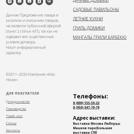
ДАЧНЫЕ ДОМИКИ
САДОВЫЕ ПАВИЛЬОНЫ
Данное Предложение товара в
ЛЕТНИЕ КУХНИ
каталогах и описаниях товаров,
не является публичной офертой
ГРИЛЬ ДОМИКИ
(пункт 2 статьи 437), так как не
содержит все существенные
МАНГАЛЫ ГРИЛИ БАРБЕКЮ
условия договора.
Носит информативный
характер.
©2011–2026 Компания «Kota
House»
ДЛЯ ПОКУПАТЕЛЯ
Телефоны:
С
отрудничество
8 (800) 555-59-22
8 (950) 047-79-79
Производство
Прайс лист
Адрес выставки:
Статьи
Выставка Москва Люберцы
Машков парк
(Большая
Контакты
выставка СПб