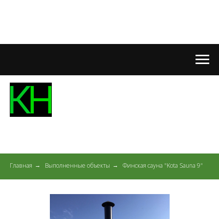
Главная
Выполненные объекты
Финская сауна "Kota Sauna 9"
→
→