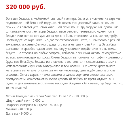
320 000
руб.
Большая беседка, в необычной цветовой палитре, была установлена на заранее
подготовленной бетонной подушке. Не совсем стандартный заказ, основная
причина является установка каменной печи по центру сооружения. Долго шло
согласование комплектации беседки, переговоры с печниками, нужен пол в
беседки или нет, какого диаметра должно быть отверстие на крыше под трубу.
Нестандартное окрашивание, долгое согласование цвета, 15 выкрасов в разной
тональности, смена обычного дощатого пола на шпунтовый и т. д. Заказ был
выполнен в срок благодаря ежедневному участию и содействию главы семьи,
безустанно отвечая на любые вопросы, мобилен, принимая активное содействие
во всех возникающих вопросах. Стены беседки выполнены из профилированного
бруса под Блок Хаус. Беседка изготовлена в соответствии с евро стандартами с
использованием финских материалов и технологии. В качестве кровельного
материала используется финская мягкая черепица, цвет подбирался в стиль
строения. Окна с деревянными рамами и однокамерными стеклопакетами,
пропускают много света, открывают красивый пейзаж во время отдыха. Мы
сделали для заказчиков отличное место для общения с близкими, где будет уютно,
тепло и сытно!
Летняя беседка с мангалом "Summer House 17" - 330 000 р.
Шпунтовый пол- 10 000 р.
Покраска камерная в 2 цвета - 40 000 р.
Монтаж - 40 000 р.
Доставка - 9 000 р.