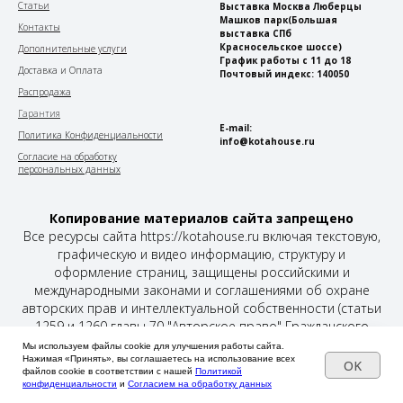
Статьи
Выставка Москва Люберцы
Машков парк
(Большая
Контакты
выставка СПб
Красносельское шоссе)
Дополнительные услуги
График работы с 11 до 18
Доставка и Оплата
Почтовый индекс: 140050
Распродажа
Гарантия
E-mail:
Политика Конфиденциальности
info@kotahouse.ru
Согласие на обработку
персональных данных
Копирование материалов сайта запрещено
Все ресурсы сайта https://kotahouse.ru включая текстовую,
графическую и видео информацию, структуру и
оформление страниц, защищены российскими и
международными законами и соглашениями об охране
авторских прав и интеллектуальной собственности (статьи
1259 и 1260 главы 70 "Авторское право" Гражданского
Кодекса Российской Федерации от 18 декабря 2006 года N
Мы используем файлы cookie для улучшения работы сайта.
Нажимая «Принять», вы соглашаетесь на использование всех
230-ФЗ).
OK
файлов cookie в соответствии с нашей
Политикой
конфиденциальности
и
Согласием на обработку данных