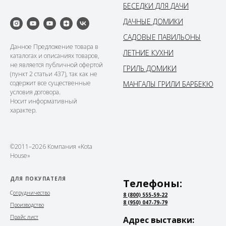
БЕСЕДКИ ДЛЯ ДАЧИ
ДАЧНЫЕ ДОМИКИ
САДОВЫЕ ПАВИЛЬОНЫ
Данное Предложение товара в
ЛЕТНИЕ КУХНИ
каталогах и описаниях товаров,
не является публичной офертой
ГРИЛЬ ДОМИКИ
(пункт 2 статьи 437), так как не
содержит все существенные
МАНГАЛЫ ГРИЛИ БАРБЕКЮ
условия договора.
Носит информативный
характер.
©2011–2026 Компания «Kota
House»
ДЛЯ ПОКУПАТЕЛЯ
Телефоны:
С
отрудничество
8 (800) 555-59-22
8 (950) 047-79-79
Производство
Прайс лист
Адрес выставки: